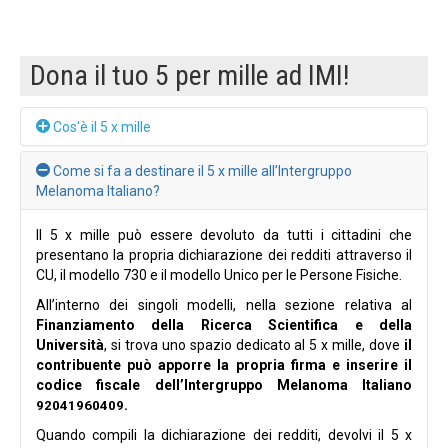
Dona il tuo 5 per mille ad IMI!
Cos'è il 5 x mille
Il 5 x mille è la quota dell’Imposta sul Reddito delle Persone
Come si fa a destinare il 5 x mille all’Intergruppo
Fisiche (IRPEF), che è possibile destinare, in sede di
Melanoma Italiano?
dichiarazione dei redditi, a favore di organizzazioni non
profit e ad attività con finalità di interesse sociale.
Il 5 x mille può essere devoluto da tutti i cittadini che
presentano la propria dichiarazione dei redditi attraverso il
Devolvere il 5 x mille all’Intergruppo Melanoma Italiano non
CU, il modello 730 e il modello Unico per le Persone Fisiche.
costa nulla. Infatti, non è un’imposta aggiuntiva e non si
somma all’ammontare dell’IRPEF. È un importo che lo Stato,
All’interno dei singoli modelli, nella sezione relativa al
invece di trattenere, destina ad enti senza fini di lucro e a
Finanziamento della Ricerca Scientifica e della
soggetti specifici che svolgono attività di rilevanza sociale.
Università
, si trova uno spazio dedicato al 5 x mille, dove
il
La destinazione del 5 x mille è anonima. L’Intergruppo
contribuente può apporre la propria firma e inserire il
Melanoma Italiano non avrà in alcun modo accesso ai dati
codice fiscale dell’Intergruppo Melanoma Italiano
personali dei contribuenti.
.
92041960409
Quando compili la dichiarazione dei redditi, devolvi il 5 x