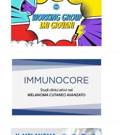
00947482
Commercialista, ecc.).