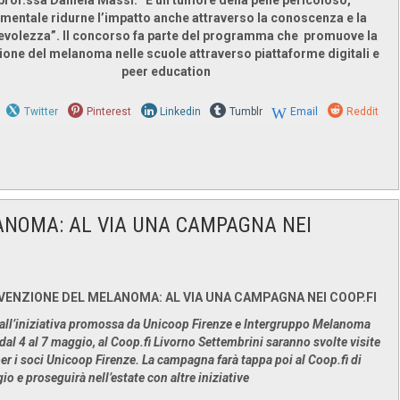
prof.ssa Daniela Massi: “È un tumore della pelle pericoloso,
mentale ridurne l’impatto anche attraverso la conoscenza e la
volezza”. Il concorso fa parte del programma che promuove la
one del melanoma nelle scuole attraverso piattaforme digitali e
peer education
Twitter
Pinterest
Linkedin
Tumblr
Email
Reddit
ANOMA: AL VIA UNA CAMPAGNA NEI
VENZIONE DEL MELANOMA: AL VIA UNA CAMPAGNA NEI COOP.FI
 all’iniziativa promossa da Unicoop Firenze e Intergruppo Melanoma
 dal 4 al 7 maggio, al Coop.fi Livorno Settembrini saranno svolte visite
per i soci Unicoop Firenze. La campagna farà tappa poi al Coop.fi di
o e proseguirà nell’estate con altre iniziative