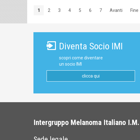
1
2
3
4
5
6
7
Avanti
Fine
Diventa Socio IMI
scopri come diventare
un socio IMI
clicca qui
Intergruppo Melanoma Italiano I.M.
Sede legale