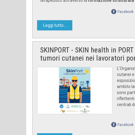
terapeutico attraverso la
formazione strutturata 
Facebook
Leggi tutto...
SKINPORT - SKIN health in PORT 
tumori cutanei nei lavoratori por
L'Organiz
cutanei e 
esposizion
ambito lav
sono part
riflettent
centrali d
Facebook