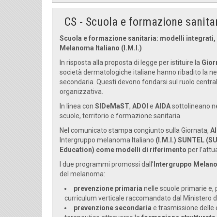
CS - Scuola e formazione sanita
Scuola e formazione sanitaria: modelli integrati,
Melanoma Italiano (I.M.I.)
In risposta alla proposta di legge per istituire la
Gior
società dermatologiche italiane hanno ribadito la nec
secondaria. Questi devono fondarsi sul ruolo central
organizzativa.
In linea con
SIDeMaST
,
ADOI
e
AIDA
sottolineano ne
scuole, territorio e formazione sanitaria.
Nel comunicato stampa congiunto sulla Giornata,
A
Intergruppo melanoma Italiano
(I.M.I.)
SUNTEL (SUN
Education) come modelli di riferimento
per l’att
I due programmi promossi dall’
Intergruppo Melano
del melanoma:
prevenzione primaria
nelle scuole primarie e, 
curriculum verticale raccomandato dal Ministero de
prevenzione secondaria
e trasmissione delle 