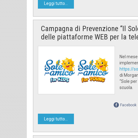
Leggi tutto...
Campagna di Prevenzione “Il Sol
delle piattaforme WEB per la tel
Nel mese 
implement
https://s
di Morgan
“Sole per
scuola.
Facebook
Leggi tutto...