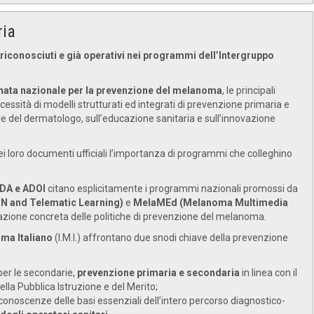
ria
 riconosciuti e già operativi nei programmi dell’Intergruppo
nata nazionale per la prevenzione del melanoma
, le principali
essità di modelli strutturati ed integrati di prevenzione primaria e
e del dermatologo, sull’educazione sanitaria e sull’innovazione
i loro documenti ufficiali l’importanza di programmi che colleghino
IDA e ADOI
citano esplicitamente i programmi nazionali promossi da
 and Telematic Learning)
e
MelaMEd (Melanoma Multimedia
uazione concreta delle politiche di prevenzione del melanoma.
ma Italiano
(I.M.I.) affrontano due snodi chiave della prevenzione
per le secondarie,
prevenzione primaria e secondaria
in linea con il
lla Pubblica Istruzione e del Merito;
conoscenze delle basi essenziali dell’intero percorso diagnostico-