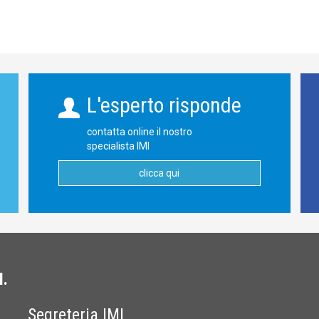
L'esperto risponde
contatta online il nostro
specialista IMI
clicca qui
I.
Segreteria IMI