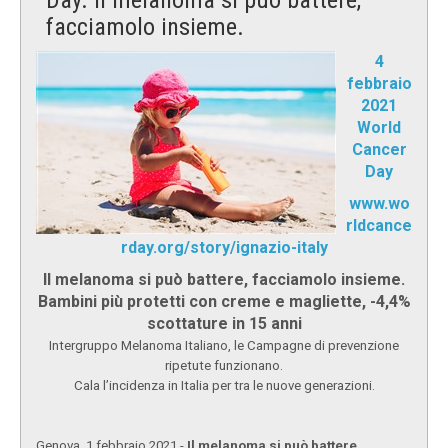
facciamolo insieme.
4
febbraio
2021
World
Cancer
Day
www.wo
rldcance
rday.org/story/ignazio-italy
Il melanoma si può battere, facciamolo insieme.
Bambini più protetti con creme e magliette, -4,4%
scottature in 15 anni
Intergruppo Melanoma Italiano, le Campagne di prevenzione
ripetute funzionano.
Cala l’incidenza in Italia per tra le nuove generazioni.
Genova, 1 febbraio 2021 -
Il melanoma si può battere,