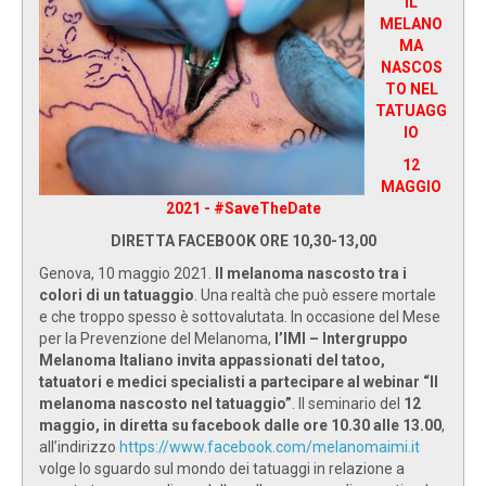
IL
MELANO
MA
NASCOS
TO NEL
TATUAGG
IO
12
MAGGIO
2021 - #SaveTheDate
DIRETTA FACEBOOK ORE 10,30-13,00
Genova, 10 maggio 2021.
Il melanoma nascosto tra i
colori di un tatuaggio
. Una realtà che può essere mortale
e che troppo spesso è sottovalutata. In occasione del Mese
per la Prevenzione del Melanoma,
l’IMI – Intergruppo
Melanoma Italiano invita appassionati del tatoo,
tatuatori e medici specialisti a partecipare al webinar “Il
melanoma nascosto nel tatuaggio”
. Il seminario del
12
maggio, in diretta su facebook dalle ore 10.30 alle 13.00
,
all’indirizzo
https://www.facebook.com/melanomaimi.it
volge lo sguardo sul mondo dei tatuaggi in relazione a