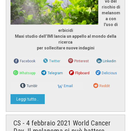
vo del
rischio di
melanom
a con
l'uso di
erbicidi
Maxi studio dell’IMI lancia un appello al mondo della
ricerca
per sollecitare nuove indagini
Facebook
Twitter
Pinterest
Linkedin
Whatsapp
Telegram
Flipboard
Delicious
Tumblr
Email
Reddit
Leggi tutto...
CS - 4 febbraio 2021 World Cancer
Day. Il melanoma si può battere,