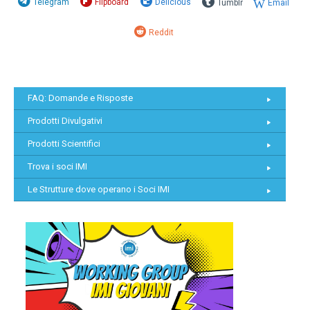
Telegram
Flipboard
Delicious
Tumblr
Email
Reddit
FAQ: Domande e Risposte
Prodotti Divulgativi
Prodotti Scientifici
Trova i soci IMI
Le Strutture dove operano i Soci IMI