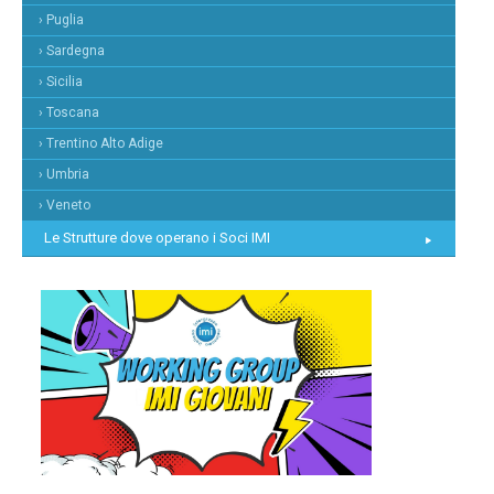
› Puglia
› Sardegna
› Sicilia
› Toscana
› Trentino Alto Adige
› Umbria
› Veneto
Le Strutture dove operano i Soci IMI