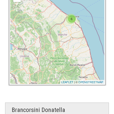
6
LEAFLET
| ©
OPENSTREETMAP
Brancorsini Donatella