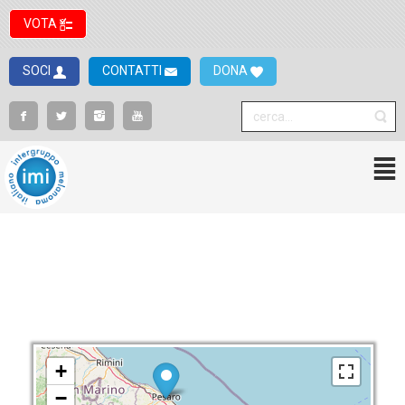
VOTA
SOCI
CONTATTI
DONA
+
−