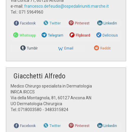
Via Conca 71, 60126 Ancona
e-mail:
francesco.defeudis@ospedaliriuniti.marche.it
Tel.: 071 5964960
Facebook
Twitter
Pinterest
Linkedin
Whatsapp
Telegram
Flipboard
Delicious
Tumblr
Email
Reddit
Giacchetti Alfredo
Medico Chirurgo specialista in Dermatologia
INRCA IRCCS
Via della Montagnola, 81, 60127 Ancona AN
UO Dermatologia Chirurgica
Tel.:0718003580 - 3483315824
Facebook
Twitter
Pinterest
Linkedin