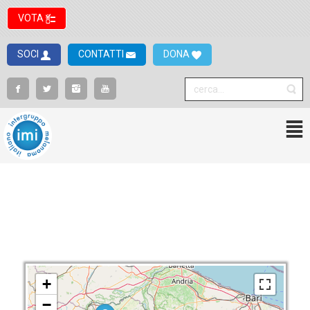
VOTA
SOCI
CONTATTI
DONA
+
−