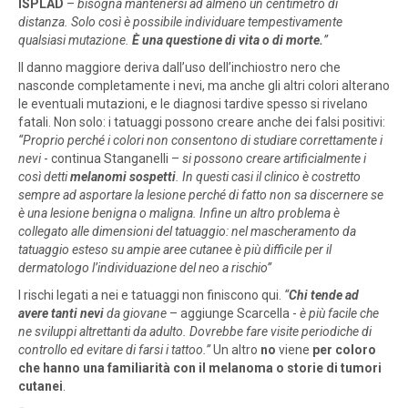
ISPLAD
–
bisogna mantenersi ad almeno un centimetro di
distanza. Solo così è possibile individuare tempestivamente
qualsiasi mutazione.
È
una questione di vita o di morte.
”
Il danno maggiore deriva dall’uso dell’inchiostro nero che
nasconde completamente i nevi, ma anche gli altri colori alterano
le eventuali mutazioni, e le diagnosi tardive spesso si rivelano
fatali. Non solo: i tatuaggi possono creare anche dei falsi positivi:
“Proprio perché i colori non consentono di studiare correttamente i
nevi
- continua Stanganelli –
si possono creare artificialmente i
così detti
melanomi sospetti
. In questi casi il clinico è costretto
sempre ad asportare la lesione perché di fatto non sa discernere se
è una lesione benigna o maligna. Infine un altro problema è
collegato alle dimensioni del tatuaggio: nel mascheramento da
tatuaggio esteso su ampie aree cutanee è più difficile per il
dermatologo l’individuazione del neo a rischio”
I rischi legati a nei e tatuaggi non finiscono qui.
“
Chi tende ad
avere tanti nevi
da giovane
– aggiunge Scarcella -
è più facile che
ne sviluppi altrettanti da adulto. Dovrebbe fare visite periodiche di
controllo ed evitare di farsi i tattoo.”
Un altro
no
viene
per coloro
che hanno una familiarità con il melanoma o storie di tumori
cutanei
.