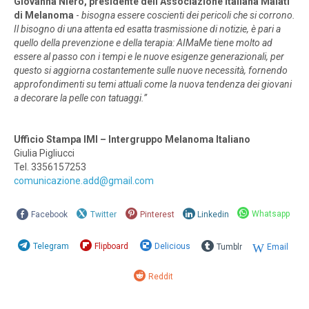
Giovanna Niero, presidente dell’Associazione Italiana Malati
di Melanoma
-
bisogna essere coscienti dei pericoli che si corrono.
Il bisogno di una attenta ed esatta trasmissione di notizie, è pari a
quello della prevenzione e della terapia: AIMaMe tiene molto ad
essere al passo con i tempi e le nuove esigenze generazionali, per
questo si aggiorna costantemente sulle nuove necessità, fornendo
approfondimenti su temi attuali come la nuova tendenza dei giovani
a decorare la pelle con tatuaggi.”
Ufficio Stampa IMI – Intergruppo Melanoma Italiano
Giulia Pigliucci
Tel. 3356157253
comunicazione.add@gmail.com
Whatsapp
Facebook
Twitter
Pinterest
Linkedin
Telegram
Flipboard
Delicious
Tumblr
Email
Reddit