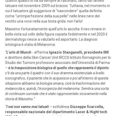
Questo quadro lo ha da sempre affascinato, tanto da farselo
tatuare nel novembre 2009 sul braccio. Tuttavia, nel momento in
cui il tatuatore gli suggerisce di “nascondere” quella definita
come “un’imperfezione della sua pelle” nelle linee nere del
vestito una voce nella sua testa grida: non farlo!
Massimo fortunatamente quell’urlo lo ascolta. Il neo rimane in
bella vista sul collo della figura copiata fedelmente e nel 2020 il
dermatologo riesce a valutarlo ed asportarlo. La diagnosi
istologica è stata di Melanoma.
“
L’urlo di Munch
- afferma
Ignazio Stanganelli, presidente IMI
e direttore della Skin Cancer Unit IRCCS Istituto Romagnolo per lo
Studio dei Tumore professore associato dell’Università di Parma
–
è la trasposizione biologica di quello che rappresenta il dipinto
:
c’è da una parte il quadro con il suo dramma esistenziale a livello
iconografico, il paziente che lo acquisisce e poi all’interno di questa
situazione abbiamo la biologia umana, cioè la trasformazione del
melanocita e, quindi, l’insorgenza del melanoma. Sembra una sorta
di continuum surreale che è stato rappresentato sicuramente nella
storia di Massimo.”
“
I nei non vanno mai tatuati
– sottolinea
Giuseppe Scarcella,
responsabile nazionale del dipartimento Laser & Hight tech