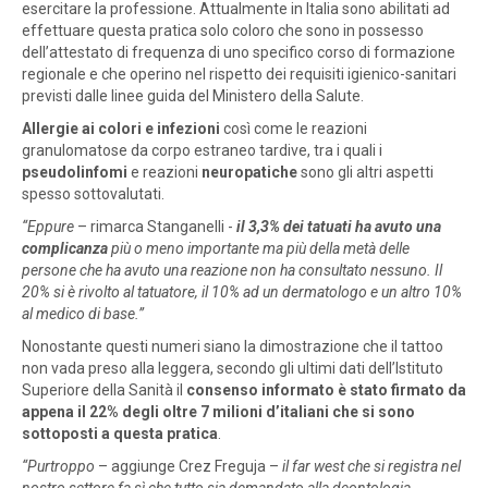
esercitare la professione. Attualmente in Italia sono abilitati ad
effettuare questa pratica solo coloro che sono in possesso
dell’attestato di frequenza di uno specifico corso di formazione
regionale e che operino nel rispetto dei requisiti igienico-sanitari
previsti dalle linee guida del Ministero della Salute.
Allergie ai colori e infezioni
così come le reazioni
granulomatose da corpo estraneo tardive, tra i quali i
pseudolinfomi
e reazioni
neuropatiche
sono gli altri aspetti
spesso sottovalutati.
“Eppure
– rimarca Stanganelli -
il 3,3% dei tatuati ha avuto una
complicanza
più o meno importante ma più della metà delle
persone che ha avuto una reazione non ha consultato nessuno. Il
20% si è rivolto al tatuatore, il 10% ad un dermatologo e un altro 10%
al medico di base.”
Nonostante questi numeri siano la dimostrazione che il tattoo
non vada preso alla leggera, secondo gli ultimi dati dell’Istituto
Superiore della Sanità il
consenso informato è stato firmato da
appena il 22%
degli oltre 7 milioni d’italiani che si sono
sottoposti a questa pratica
.
“Purtroppo
– aggiunge Crez Freguja –
il far west che si registra nel
nostro settore fa sì che tutto sia demandato alla deontologia