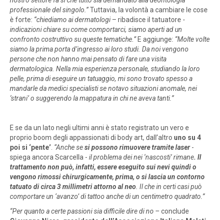
professionale del singolo.”
Tuttavia, la volontà a cambiare le cose
è forte:
“chiediamo ai dermatologi
– ribadisce il tatuatore -
indicazioni chiare su come comportarci, siamo aperti ad un
confronto costruttivo su queste tematiche.”
E aggiunge:
“Molte volte
siamo la prima porta d’ingresso ai loro studi. Da noi vengono
persone che non hanno mai pensato di fare una visita
dermatologica. Nella mia esperienza personale, studiando la loro
pelle, prima di eseguire un tatuaggio, mi sono trovato spesso a
mandarle da medici specialisti se notavo situazioni anomale, nei
‘strani’ o suggerendo la mappatura in chi ne aveva tanti.”
E se da un lato negli ultimi anni è stato registrato un vero e
proprio boom degli appassionati di body art, dall’altro
uno su 4
poi si ‘pente’
.
“Anche se
si possono rimuovere tramite laser
-
spiega ancora Scarcella -
il problema dei nei ‘nascosti’ rimane
. Il
trattamento non può, infatti, essere eseguito sui nevi quindi o
vengono rimossi chirurgicamente, prima, o si lascia un contorno
tatuato di circa 3 millimetri attorno al neo
. Il che in certi casi può
comportare un ‘avanzo’ di tattoo anche di un centimetro quadrato.”
“Per quanto a certe passioni sia difficile dire di no
– conclude