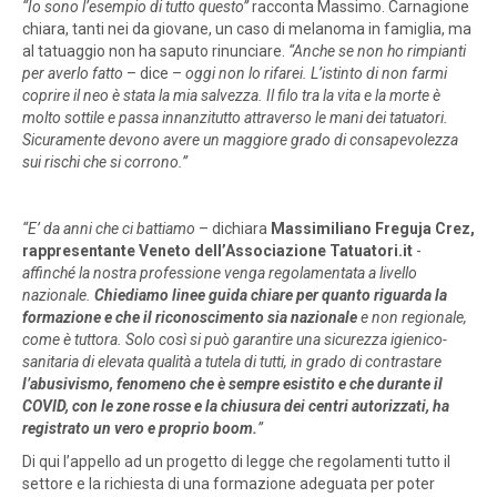
“Io sono l’esempio di tutto questo”
racconta Massimo. Carnagione
chiara, tanti nei da giovane, un caso di melanoma in famiglia, ma
al tatuaggio non ha saputo rinunciare.
“Anche se non ho rimpianti
per averlo fatto
– dice –
oggi non lo rifarei. L’istinto di non farmi
coprire il neo è stata la mia salvezza. Il filo tra la vita e la morte è
molto sottile e passa innanzitutto attraverso le mani dei tatuatori.
Sicuramente devono avere un maggiore grado di consapevolezza
sui rischi che si corrono.”
“E’ da anni che ci battiamo
– dichiara
Massimiliano Freguja Crez,
rappresentante Veneto dell’Associazione Tatuatori.it
-
affinché la nostra professione venga regolamentata a livello
nazionale.
Chiediamo linee guida chiare per quanto riguarda la
formazione e che il riconoscimento sia nazionale
e non regionale,
come è tuttora. Solo così si può garantire una sicurezza igienico-
sanitaria di elevata qualità a tutela di tutti, in grado di contrastare
l’abusivismo, fenomeno che è sempre esistito e che durante il
COVID, con le zone rosse e la chiusura dei centri autorizzati, ha
registrato un vero e proprio boom.
”
Di qui l’appello ad un progetto di legge che regolamenti tutto il
settore e la richiesta di una formazione adeguata per poter