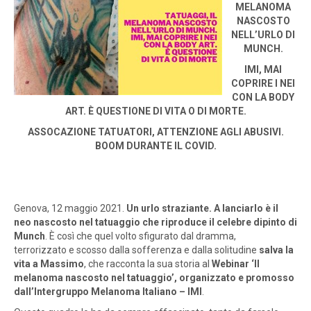
MELANOMA
NASCOSTO
NELL’URLO DI
MUNCH.
IMI, MAI
COPRIRE I NEI
CON LA BODY
ART. È QUESTIONE DI VITA O DI MORTE.
ASSOCAZIONE TATUATORI, ATTENZIONE AGLI ABUSIVI.
BOOM DURANTE IL COVID.
Genova, 12 maggio 2021.
Un urlo straziante. A lanciarlo è il
neo nascosto nel tatuaggio che riproduce il celebre dipinto di
Munch
. È così che quel volto sfigurato dal dramma,
terrorizzato e scosso dalla sofferenza e dalla solitudine
salva la
vita a Massimo
, che racconta la sua storia al
Webinar ‘Il
melanoma nascosto nel tatuaggio’, organizzato e promosso
dall’Intergruppo Melanoma Italiano – IMI
.