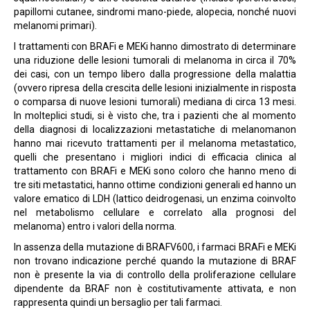
papillomi cutanee, sindromi mano-piede, alopecia, nonché nuovi
melanomi primari).
I trattamenti con BRAFi e MEKi hanno dimostrato di determinare
una riduzione delle lesioni tumorali di melanoma in circa il 70%
dei casi, con un tempo libero dalla progressione della malattia
(ovvero ripresa della crescita delle lesioni inizialmente in risposta
o comparsa di nuove lesioni tumorali) mediana di circa 13 mesi.
In molteplici studi, si è visto che, tra i pazienti che al momento
della diagnosi di localizzazioni metastatiche di melanomanon
hanno mai ricevuto trattamenti per il melanoma metastatico,
quelli che presentano i migliori indici di efficacia clinica al
trattamento con BRAFi e MEKi sono coloro che hanno meno di
tre siti metastatici, hanno ottime condizioni generali ed hanno un
valore ematico di LDH (lattico deidrogenasi, un enzima coinvolto
nel metabolismo cellulare e correlato alla prognosi del
melanoma) entro i valori della norma.
In assenza della mutazione di BRAFV600, i farmaci BRAFi e MEKi
non trovano indicazione perché quando la mutazione di BRAF
non è presente la via di controllo della proliferazione cellulare
dipendente da BRAF non è costitutivamente attivata, e non
rappresenta quindi un bersaglio per tali farmaci.