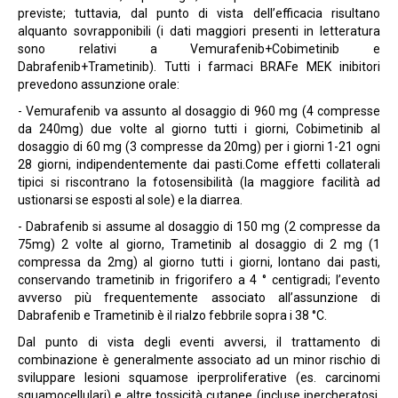
previste; tuttavia, dal punto di vista dell’efficacia risultano
alquanto sovrapponibili (i dati maggiori presenti in letteratura
sono relativi a Vemurafenib+Cobimetinib e
Dabrafenib+Trametinib). Tutti i farmaci BRAFe MEK inibitori
prevedono assunzione orale:
- Vemurafenib va assunto al dosaggio di 960 mg (4 compresse
da 240mg) due volte al giorno tutti i giorni, Cobimetinib al
dosaggio di 60 mg (3 compresse da 20mg) per i giorni 1-21 ogni
28 giorni, indipendentemente dai pasti.Come effetti collaterali
tipici si riscontrano la fotosensibilità (la maggiore facilità ad
ustionarsi se esposti al sole) e la diarrea.
- Dabrafenib si assume al dosaggio di 150 mg (2 compresse da
75mg) 2 volte al giorno, Trametinib al dosaggio di 2 mg (1
compressa da 2mg) al giorno tutti i giorni, lontano dai pasti,
conservando trametinib in frigorifero a 4 ° centigradi; l’evento
avverso più frequentemente associato all’assunzione di
Dabrafenib e Trametinib è il rialzo febbrile sopra i 38 °C.
Dal punto di vista degli eventi avversi, il trattamento di
combinazione è generalmente associato ad un minor rischio di
sviluppare lesioni squamose iperproliferative (es. carcinomi
squamocellulari) e altre tossicità cutanee (incluse ipercheratosi,