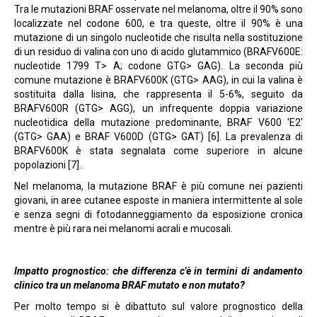
Tra le mutazioni BRAF osservate nel melanoma, oltre il 90% sono
localizzate nel codone 600, e tra queste, oltre il 90% è una
mutazione di un singolo nucleotide che risulta nella sostituzione
di un residuo di valina con uno di acido glutammico (BRAFV600E:
nucleotide 1799 T> A; codone GTG> GAG). La seconda più
comune mutazione è BRAFV600K (GTG> AAG), in cui la valina è
sostituita dalla lisina, che rappresenta il 5-6%, seguito da
BRAFV600R (GTG> AGG), un infrequente doppia variazione
nucleotidica della mutazione predominante, BRAF V600 'E2'
(GTG> GAA) e BRAF V600D (GTG> GAT) [6]. La prevalenza di
BRAFV600K è stata segnalata come superiore in alcune
popolazioni [7].
Nel melanoma, la mutazione BRAF è più comune nei pazienti
giovani, in aree cutanee esposte in maniera intermittente al sole
e senza segni di fotodanneggiamento da esposizione cronica
mentre è più rara nei melanomi acrali e mucosali.
Impatto prognostico: che differenza c'è in termini di andamento
clinico tra un melanoma BRAF mutato e non mutato?
Per molto tempo si è dibattuto sul valore prognostico della