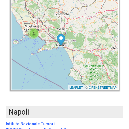
3
LEAFLET
| ©
OPENSTREETMAP
Napoli
Istituto Nazionale Tumori