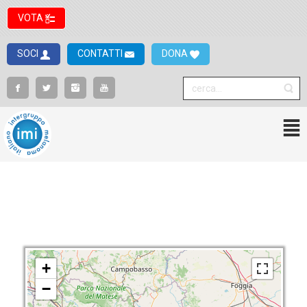
VOTA
SOCI
CONTATTI
DONA
+
−