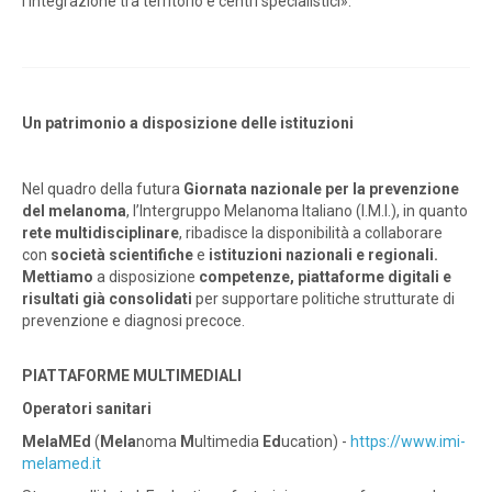
l’integrazione tra territorio e centri specialistici».
Un patrimonio a disposizione delle istituzioni
Nel quadro della futura
Giornata nazionale per la prevenzione
del melanoma
, l’Intergruppo Melanoma Italiano (I.M.I.), in quanto
rete multidisciplinare
, ribadisce la disponibilità a collaborare
con
società scientifiche
e
istituzioni nazionali e regionali.
Mettiamo
a disposizione
competenze, piattaforme digitali e
risultati già consolidati
per supportare politiche strutturate di
prevenzione e diagnosi precoce.
PIATTAFORME MULTIMEDIALI
Operatori sanitari
MelaMEd
(
Mela
noma
M
ultimedia
Ed
ucation) -
https://www.imi-
melamed.it