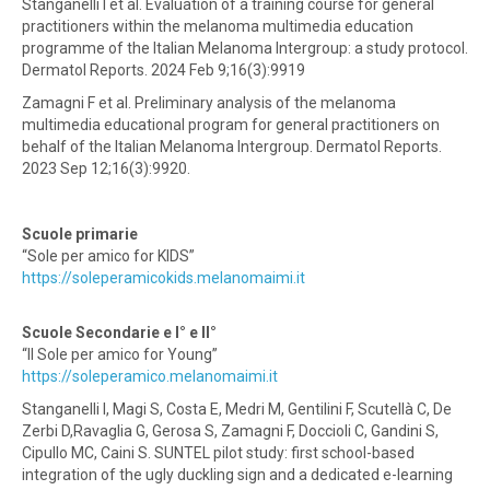
Stanganelli I et al. Evaluation of a training course for general
practitioners within the melanoma multimedia education
programme of the Italian Melanoma Intergroup: a study protocol.
Dermatol Reports. 2024 Feb 9;16(3):9919
Zamagni F et al. Preliminary analysis of the melanoma
multimedia educational program for general practitioners on
behalf of the Italian Melanoma Intergroup. Dermatol Reports.
2023 Sep 12;16(3):9920.
Scuole primarie
“Sole per amico for KIDS”
https://soleperamicokids.melanomaimi.it
Scuole Secondarie e I° e II°
“Il Sole per amico for Young”
https://soleperamico.melanomaimi.it
Stanganelli I, Magi S, Costa E, Medri M, Gentilini F, Scutellà C, De
Zerbi D,Ravaglia G, Gerosa S, Zamagni F, Doccioli C, Gandini S,
Cipullo MC, Caini S. SUNTEL pilot study: first school-based
integration of the ugly duckling sign and a dedicated e-learning