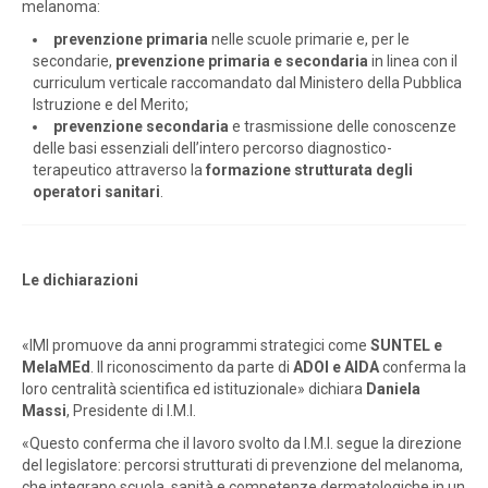
melanoma:
prevenzione primaria
nelle scuole primarie e, per le
secondarie,
prevenzione primaria e secondaria
in linea con il
curriculum verticale raccomandato dal Ministero della Pubblica
Istruzione e del Merito;
prevenzione secondaria
e trasmissione delle conoscenze
delle basi essenziali dell’intero percorso diagnostico-
terapeutico attraverso la
formazione strutturata degli
operatori sanitari
.
Le dichiarazioni
«IMI promuove da anni programmi strategici come
SUNTEL e
MelaMEd
. Il riconoscimento da parte di
A
DOI e AIDA
conferma la
loro centralità scientifica ed istituzionale» dichiara
Daniela
Massi
, Presidente di I.M.I.
«Questo conferma che il lavoro svolto da I.M.I. segue la direzione
del legislatore: percorsi strutturati di prevenzione del melanoma,
che integrano scuola, sanità e competenze dermatologiche in un