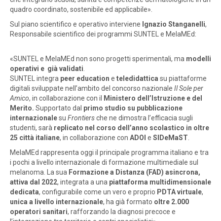
quadro coordinato, sostenibile ed applicabile».
Sul piano scientifico e operativo interviene
Ignazio Stanganelli
,
Responsabile scientifico dei programmi SUNTEL e MelaMEd:
«SUNTEL e MelaMEd non sono progetti sperimentali, ma
modelli
operativi e già validati
.
SUNTEL integra
peer education
e
teledidattica
su piattaforme
digitali sviluppate nell’ambito del concorso nazionale
Il Sole per
Amico
, in collaborazione con il
Ministero dell’Istruzione e del
Merito.
Supportato dal
primo studio su pubblicazione
internazionale
su
Frontiers
che ne dimostra l’efficacia sugli
studenti, sarà
replicato nel corso dell’anno scolastico in oltre
25 città italiane
, in collaborazione con
ADOI
e
SIDeMaST
.
MelaMEd rappresenta oggi il principale programma italiano e tra
i pochi a livello internazionale di formazione multimediale sul
melanoma. La sua
Formazione a Distanza (FAD) asincrona,
attiva dal 2022
, integrata a una
piattaforma multidimensionale
dedicata
, configurabile come un vero e proprio
PDTA virtuale
,
unica a livello internazionale
, ha già formato
oltre 2.000
operatori sanitari
, rafforzando la diagnosi precoce e