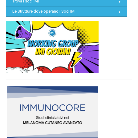
Trova i soci IMI
Le Strutture dove operano i Soci IMI