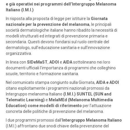
e già operativi nei programmi dell’Intergruppo Melanoma
Italiano (I.M.I.)
In risposta alla proposta di legge per istituire la
Giornata
nazionale per la prevenzione del melanoma
, le principali
società dermatologiche italiane hanno ribadito la necessità di
modelli strutturati ed integrati di prevenzione primaria e
secondaria. Questi devono fondarsi sul ruolo centrale del
dermatologo, sull’educazione sanitaria e sull’innovazione
organizzativa.
In linea con
SIDeMaST
,
ADOI
e
AIDA
sottolineano nei loro
documenti ufficiali l’importanza di programmi che colleghino
scuole, territorio e formazione sanitaria.
Nel comunicato stampa congiunto sulla Giornata,
AIDA e ADOI
citano esplicitamente i programmi nazionali promossi da
Intergruppo melanoma Italiano
(I.M.I.)
SUNTEL (SUN and
Telematic Learning)
e
MelaMEd (Melanoma Multimedia
Education) come modelli di riferimento
per l’attuazione
concreta delle politiche di prevenzione del melanoma.
I due programmi promossi dall’
Intergruppo Melanoma Italiano
(I.M.I.) affrontano due snodi chiave della prevenzione del