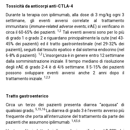
Tossicità da anticorpi anti-CTLA-4
Durante la terapia con ipilimumab, alla dose di 3 mg/kg ogni 3
settimane, gli eventi avversi correlate al trattamento
immunitario (
immune-related adverse events
; irAE) si verificano in
1,2
circa il 60-65% dei pazienti.
Tali eventi avversi sono per lo più
di grado 1 o grado 2 e riguardano principalmente la cute (nel 43-
45% dei pazienti) ed il tratto gastrointestinale (nel 29-32% dei
pazienti), seguiti dal tessuto epatico e dal sistema endocrino (nel
1,2
6-8% di pazienti).
L’insorgenza è in genere entro 12 settimane
dalla somministrazione iniziale. Il tempo mediano di risoluzione
degli irAE di grado 2-4 è di 4/6 settimane. Il 5-15% dei pazienti
possono sviluppare eventi avversi anche 2 anni dopo il
1,2,3
trattamento iniziale.
Tratto gastroenterico
Circa un terzo dei pazienti presenta diarrea “acquosa” di
5,15,16
qualsiasi grado;
La diarrea di grado 3 è l'evento avverso più
frequente che porta all'interruzione del trattamento da parte dei
1,4,5,6
pazienti che assumono ipilimumab.