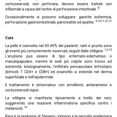
corticosteroidi, non perforata, devono essere trattati con
8
infliximab a causa del rischio di perforazione intestinale.
Occasionalmente si possono sviluppare: gastrite ischemica,
4,10,11,12,13
perforazione gastrointestinale, pancreatite ed epatite.
Cute
La pelle è coinvolta nel 43-45% dei pazienti: rash e prurito sono
1,2,10
gli eventi più comunemente osservati, seguiti dalla vitiligine.
L’eruzione puo essere di tipo eritemato-edematoso o
maculopapulare, mentre le sedi più colpite sono tronco ed
estremità. Istologicamente, l’infiltrato perivascolare linfocitario
(linfociti T CD4+ e CD8+) ed eosinofilo si estende nel derma
superficiale e nell'epidermide.
Il trattamento è sintomatico con emollienti, antistaminici e
corticosteroidi topici.
La vitiligine si manifesta tipicamente a livello dei nevi,
suggerendo una reazione infiammatoria specifica contro i
10
melanociti.
Rara è la sindrome di Stevens-Johnson e la necrolisi epidermica