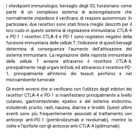
I checkpoint immunologici, bersaglio degli ICI, funzionano come
parte di un complesso sistema di autoregolazione che
normalmente impedisce il verificarsi di reazioni autoimmuni. In
particolare, due recettori sono stati finora meglio descritti per il
loro ruolo in questo sistema di regolazione immunitaria: CTLA-4
e PD-1. I recettori CTLA-4 e PD-1 sono regolatori negativi della
funzione immunitaria delle cellule T; l’inibizione di questi bersagli
determina di conseguenza l’aumento dell'attivazione del
sistema immunitario. La regolazione della risposta immunitaria
delle cellule T avviene attraverso il recettore CTLA-4,
principalmente negli organi linfoidi, ed attraverso il recettore PD-
1, principalmente all'interno dei tessuti periferici e nel
microambiente tumorale.
Gli eventi avversi che si verificano con l’utilizzo degli inibitori dei
recettori CTLA-4 e PD-1 si manifestano principalmente a livello
cutaneo, gastrointestinale, epatico e del sistema endocrino,
includendo prurito, rash, nausea, diarrea e tiroiditi. Questi ultimi
eventi sono più frequentemente associati al trattamento con
anticorpi anti-PD-1 (pembrolizumab e nivolumab), mentre la
colite e l'ipofisite con gli anticorpi anti-CTLA-4 (ipilimumab).