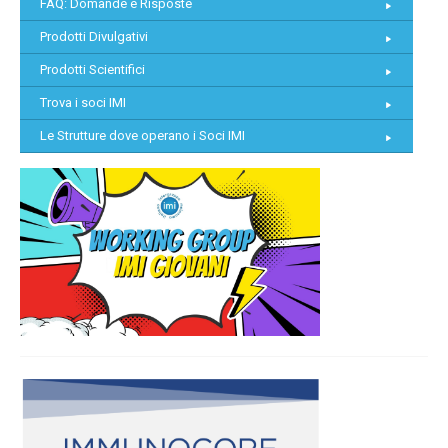
FAQ: Domande e Risposte
Prodotti Divulgativi
Prodotti Scientifici
Trova i soci IMI
Le Strutture dove operano i Soci IMI