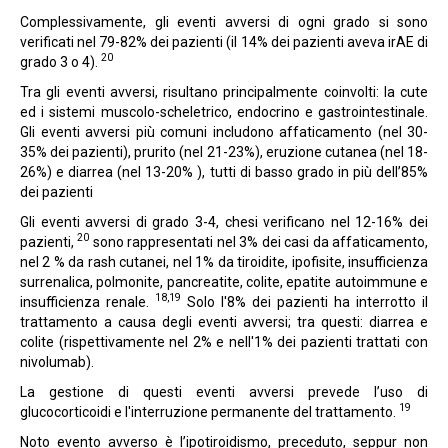
Complessivamente, gli eventi avversi di ogni grado si sono
verificati nel 79-82% dei pazienti (il 14% dei pazienti aveva irAE di
20
grado 3 o 4).
Tra gli eventi avversi, risultano principalmente coinvolti: la cute
ed i sistemi muscolo-scheletrico, endocrino e gastrointestinale.
Gli eventi avversi più comuni includono affaticamento (nel 30-
35% dei pazienti), prurito (nel 21-23%), eruzione cutanea (nel 18-
26%) e diarrea (nel 13-20% ), tutti di basso grado in più dell’85%
dei pazienti
Gli eventi avversi di grado 3-4, chesi verificano nel 12-16% dei
20
pazienti,
sono rappresentati nel 3% dei casi da affaticamento,
nel 2 % da rash cutanei, nel 1% da tiroidite, ipofisite, insufficienza
surrenalica, polmonite, pancreatite, colite, epatite autoimmune e
18,19
insufficienza renale.
Solo l'8% dei pazienti ha interrotto il
trattamento a causa degli eventi avversi; tra questi: diarrea e
colite (rispettivamente nel 2% e nell'1% dei pazienti trattati con
nivolumab).
La gestione di questi eventi avversi prevede l’uso di
19
glucocorticoidi e l'interruzione permanente del trattamento.
Noto evento avverso è l’ipotiroidismo, preceduto, seppur non