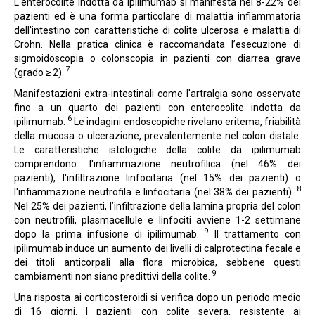
L'enterocolite indotta da ipilimumab si manifesta nel 8-22% dei
pazienti ed è una forma particolare di malattia infiammatoria
dell'intestino con caratteristiche di colite ulcerosa e malattia di
Crohn. Nella pratica clinica è raccomandata l’esecuzione di
sigmoidoscopia o colonscopia in pazienti con diarrea grave
7
(grado ≥ 2).
Manifestazioni extra-intestinali come l'artralgia sono osservate
fino a un quarto dei pazienti con enterocolite indotta da
6
ipilimumab.
Le indagini endoscopiche rivelano eritema, friabilità
della mucosa o ulcerazione, prevalentemente nel colon distale.
Le caratteristiche istologiche della colite da ipilimumab
comprendono: l'infiammazione neutrofilica (nel 46% dei
pazienti), l'infiltrazione linfocitaria (nel 15% dei pazienti) o
8
l'infiammazione neutrofila e linfocitaria (nel 38% dei pazienti).
Nel 25% dei pazienti, l’infiltrazione della lamina propria del colon
con neutrofili, plasmacellule e linfociti avviene 1-2 settimane
9
dopo la prima infusione di ipilimumab.
Il trattamento con
ipilimumab induce un aumento dei livelli di calprotectina fecale e
dei titoli anticorpali alla flora microbica, sebbene questi
9
cambiamenti non siano predittivi della colite.
Una risposta ai corticosteroidi si verifica dopo un periodo medio
di 16 giorni. I pazienti con colite severa, resistente ai