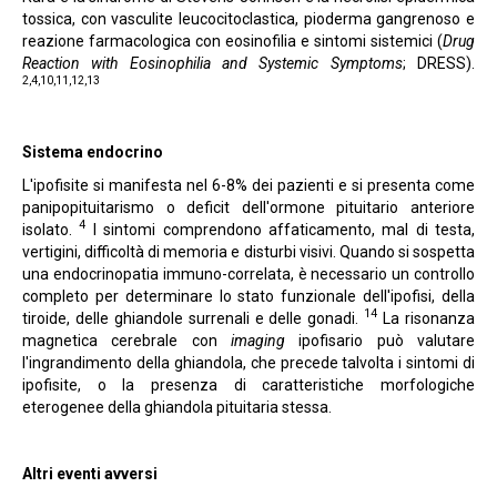
tossica, con vasculite leucocitoclastica, pioderma gangrenoso e
reazione farmacologica con eosinofilia e sintomi sistemici (
Drug
Reaction with Eosinophilia and Systemic Symptoms
; DRESS).
2,4,10,11,12,13
Sistema endocrino
L'ipofisite si manifesta nel 6-8% dei pazienti e si presenta come
panipopituitarismo o deficit dell'ormone pituitario anteriore
4
isolato.
I sintomi comprendono affaticamento, mal di testa,
vertigini, difficoltà di memoria e disturbi visivi. Quando si sospetta
una endocrinopatia immuno-correlata, è necessario un controllo
completo per determinare lo stato funzionale dell'ipofisi, della
14
tiroide, delle ghiandole surrenali e delle gonadi.
La risonanza
magnetica cerebrale con
imaging
ipofisario può valutare
l'ingrandimento della ghiandola, che precede talvolta i sintomi di
ipofisite, o la presenza di caratteristiche morfologiche
eterogenee della ghiandola pituitaria stessa.
Altri eventi avversi