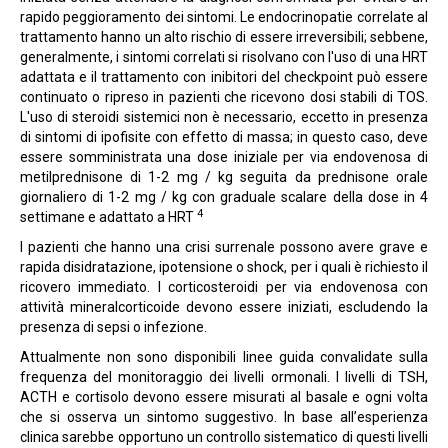
rapido peggioramento dei sintomi. Le endocrinopatie correlate al
trattamento hanno un alto rischio di essere irreversibili; sebbene,
generalmente, i sintomi correlati si risolvano con l'uso di una HRT
adattata e il trattamento con inibitori del checkpoint può essere
continuato o ripreso in pazienti che ricevono dosi stabili di TOS.
L'uso di steroidi sistemici non è necessario, eccetto in presenza
di sintomi di ipofisite con effetto di massa; in questo caso, deve
essere somministrata una dose iniziale per via endovenosa di
metilprednisone di 1-2 mg / kg seguita da prednisone orale
giornaliero di 1-2 mg / kg con graduale scalare della dose in 4
4
settimane e adattato a HRT
I pazienti che hanno una crisi surrenale possono avere grave e
rapida disidratazione, ipotensione o shock, per i quali è richiesto il
ricovero immediato. I corticosteroidi per via endovenosa con
attività mineralcorticoide devono essere iniziati, escludendo la
presenza di sepsi o infezione.
Attualmente non sono disponibili linee guida convalidate sulla
frequenza del monitoraggio dei livelli ormonali. I livelli di TSH,
ACTH e cortisolo devono essere misurati al basale e ogni volta
che si osserva un sintomo suggestivo. In base all’esperienza
clinica sarebbe opportuno un controllo sistematico di questi livelli