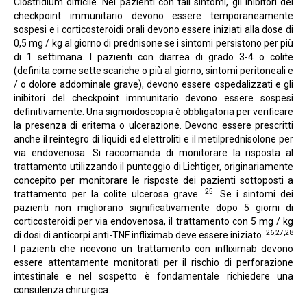
Clostridium difficile. Nei pazienti con tali sintomi, gli inibitori del
checkpoint immunitario devono essere temporaneamente
sospesi e i corticosteroidi orali devono essere iniziati alla dose di
0,5 mg / kg al giorno di prednisone se i sintomi persistono per più
di 1 settimana. I pazienti con diarrea di grado 3-4 o colite
(definita come sette scariche o più al giorno, sintomi peritoneali e
/ o dolore addominale grave), devono essere ospedalizzati e gli
inibitori del checkpoint immunitario devono essere sospesi
definitivamente. Una sigmoidoscopia è obbligatoria per verificare
la presenza di eritema o ulcerazione. Devono essere prescritti
anche il reintegro di liquidi ed elettroliti e il metilprednisolone per
via endovenosa. Si raccomanda di monitorare la risposta al
trattamento utilizzando il punteggio di Lichtiger, originariamente
concepito per monitorare le risposte dei pazienti sottoposti a
2
5
trattamento per la colite ulcerosa grave.
. Se i sintomi dei
pazienti non migliorano significativamente dopo 5 giorni di
corticosteroidi per via endovenosa, il trattamento con 5 mg / kg
26,27
,28
di dosi di anticorpi anti-TNF infliximab deve essere iniziato.
I pazienti che ricevono un trattamento con infliximab devono
essere attentamente monitorati per il rischio di perforazione
intestinale e nel sospetto è fondamentale richiedere una
consulenza chirurgica.