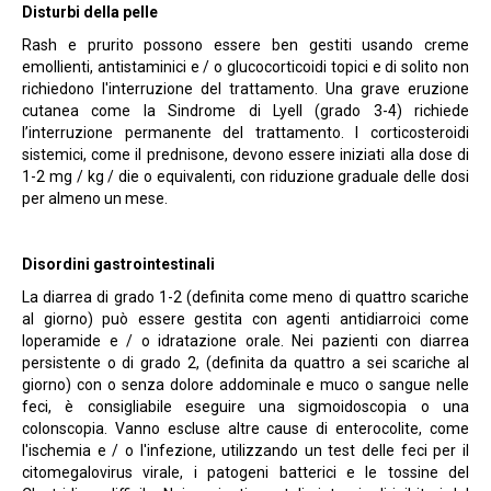
Disturbi della pelle
Rash e prurito possono essere ben gestiti usando creme
emollienti, antistaminici e / o glucocorticoidi topici e di solito non
richiedono l'interruzione del trattamento. Una grave eruzione
cutanea come la Sindrome di Lyell (grado 3-4) richiede
l’interruzione permanente del trattamento. I corticosteroidi
sistemici, come il prednisone, devono essere iniziati alla dose di
1-2 mg / kg / die o equivalenti, con riduzione graduale delle dosi
per almeno un mese.
Disordini gastrointestinali
La diarrea di grado 1-2 (definita come meno di quattro scariche
al giorno) può essere gestita con agenti antidiarroici come
loperamide e / o idratazione orale. Nei pazienti con diarrea
persistente o di grado 2, (definita da quattro a sei scariche al
giorno) con o senza dolore addominale e muco o sangue nelle
feci, è consigliabile eseguire una sigmoidoscopia o una
colonscopia. Vanno escluse altre cause di enterocolite, come
l'ischemia e / o l'infezione, utilizzando un test delle feci per il
citomegalovirus virale, i patogeni batterici e le tossine del