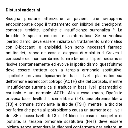
Disturbi endocrini
Bisogna prestare attenzione ai pazienti che sviluppano
endocrinopatie dopo il trattamento con inibitori del checkpoint,
4
compresi tiroidite, ipofisite e insufficienza surrenalica
. La
tiroidite è spesso indolore e asintomatica. Se si verifica
ipertiroidismo, deve essere iniziato un trattamento sintomatico
con β-bloccanti e ansiolitici. Non sono necessari farmaci
antitiroidei, tranne nel caso di diagnosi di malattia di Graves. I
corticosteroidi non sembrano fornire benefici. L'ipertiroidismo si
risolve spontaneamente ed evolve in ipotiroidismo, quest’ultimo
deve essere trattato con la terapia ormonale sostitutiva.
L'ipofisite provoca tipicamente bassi livelli plasmatici sia
dell’ormone adrenocorticotropo (ACTH) che del cortisolo, mentre
l’insufficienza surrenalica si traduce in bassi livelli plasmatici di
cortisolo e un normale ACTH. Allo stesso modo, l'ipofisite
provoca bassi livelli di tiroxina libera (T4), triiodotironina libera
(T3) e ormone stimolante la tiroide (TSH); mentre la tiroidite
periferica che porta all'ipotiroidismo causa un aumento dei livelli
di TSH e bassi livelli di T3 e T4 liberi. In caso di sospetto di
ipofisite, la terapia ormonale sostitutiva (HRT) deve essere
iniziata senza attendere la diagnosi confermata per evitare un