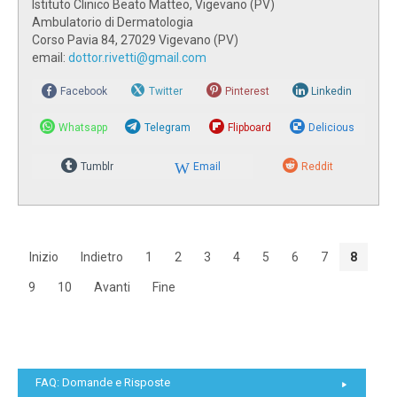
Istituto Clinico Beato Matteo, Vigevano (PV)
Ambulatorio di Dermatologia
Corso Pavia 84, 27029 Vigevano (PV)
email:
dottor.rivetti@gmail.com
Facebook
Twitter
Pinterest
Linkedin
Whatsapp
Telegram
Flipboard
Delicious
Tumblr
Email
Reddit
Inizio
Indietro
1
2
3
4
5
6
7
8
9
10
Avanti
Fine
FAQ: Domande e Risposte