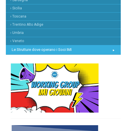
› Sicilia
› Toscana
› Trentino Alto Adige
› Umbria
› Veneto
Le Strutture dove operano i Soci IMI