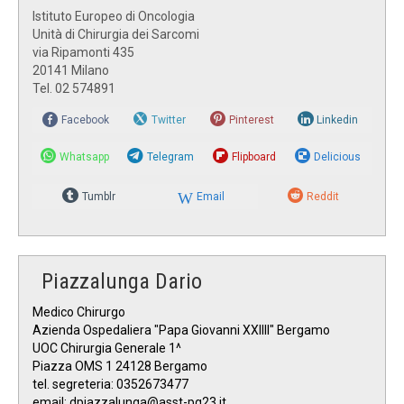
Istituto Europeo di Oncologia
Unità di Chirurgia dei Sarcomi
via Ripamonti 435
20141 Milano
Tel. 02 574891
Facebook
Twitter
Pinterest
Linkedin
Whatsapp
Telegram
Flipboard
Delicious
Tumblr
Email
Reddit
Piazzalunga Dario
Medico Chirurgo
Azienda Ospedaliera "Papa Giovanni XXIIII" Bergamo
UOC Chirurgia Generale 1^
Piazza OMS 1 24128 Bergamo
tel. segreteria: 0352673477
email:
dpiazzalunga@asst-pg23.it