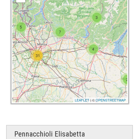
3
5
7
4
31
2
LEAFLET
| ©
OPENSTREETMAP
Pennacchioli Elisabetta