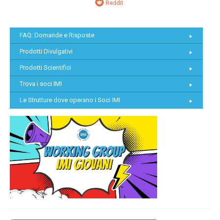
Reddit
FAQ: Domande e Risposte
Prodotti Divulgativi
Prodotti Scientifici
Trova i soci IMI
Le Strutture dove operano i Soci IMI