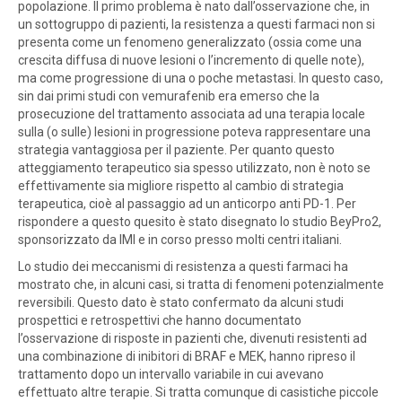
popolazione. Il primo problema è nato dall’osservazione che, in
un sottogruppo di pazienti, la resistenza a questi farmaci non si
presenta come un fenomeno generalizzato (ossia come una
crescita diffusa di nuove lesioni o l’incremento di quelle note),
ma come progressione di una o poche metastasi. In questo caso,
sin dai primi studi con vemurafenib era emerso che la
prosecuzione del trattamento associata ad una terapia locale
sulla (o sulle) lesioni in progressione poteva rappresentare una
strategia vantaggiosa per il paziente. Per quanto questo
atteggiamento terapeutico sia spesso utilizzato, non è noto se
effettivamente sia migliore rispetto al cambio di strategia
terapeutica, cioè al passaggio ad un anticorpo anti PD-1. Per
rispondere a questo quesito è stato disegnato lo studio BeyPro2,
sponsorizzato da IMI e in corso presso molti centri italiani.
Lo studio dei meccanismi di resistenza a questi farmaci ha
mostrato che, in alcuni casi, si tratta di fenomeni potenzialmente
reversibili. Questo dato è stato confermato da alcuni studi
prospettici e retrospettivi che hanno documentato
l’osservazione di risposte in pazienti che, divenuti resistenti ad
una combinazione di inibitori di BRAF e MEK, hanno ripreso il
trattamento dopo un intervallo variabile in cui avevano
effettuato altre terapie. Si tratta comunque di casistiche piccole