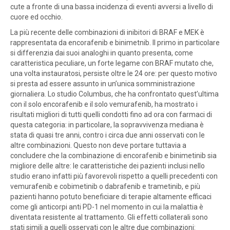
cute a fronte di una bassa incidenza di eventi avversi a livello di
cuore ed occhio.
La più recente delle combinazioni di inibitori di BRAF e MEK è
rappresentata da encorafenib e binimetnib. Il primo in particolare
si differenzia dai suoi analoghi in quanto presenta, come
caratteristica peculiare, un forte legame con BRAF mutato che,
una volta instauratosi, persiste oltre le 24 ore: per questo motivo
si presta ad essere assunto in un’unica somministrazione
giornaliera. Lo studio Columbus, che ha confrontato quest’ultima
con il solo encorafenib e il solo vemurafenib, ha mostrato i
risultati migliori di tutti quelli condotti fino ad ora con farmaci di
questa categoria: in particolare, la sopravvivenza mediana è
stata di quasi tre anni, contro i circa due anni osservati con le
altre combinazioni. Questo non deve portare tuttavia a
concludere che la combinazione di encorafenib e binimetinib sia
migliore delle altre: le caratteristiche dei pazienti inclusi nello
studio erano infatti più favorevoli rispetto a quelli precedenti con
vemurafenib e cobimetinib o dabrafenib e trametinib, e più
pazienti hanno potuto beneficiare di terapie altamente efficaci
come gli anticorpi anti PD-1 nel momento in cui la malattia è
diventata resistente al trattamento. Gli effetti collaterali sono
stati simili a quelli osservati con le altre due combinazioni: