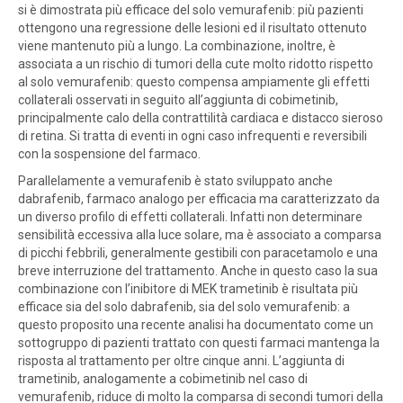
si è dimostrata più efficace del solo vemurafenib: più pazienti
ottengono una regressione delle lesioni ed il risultato ottenuto
viene mantenuto più a lungo. La combinazione, inoltre, è
associata a un rischio di tumori della cute molto ridotto rispetto
al solo vemurafenib: questo compensa ampiamente gli effetti
collaterali osservati in seguito all’aggiunta di cobimetinib,
principalmente calo della contrattilità cardiaca e distacco sieroso
di retina. Si tratta di eventi in ogni caso infrequenti e reversibili
con la sospensione del farmaco.
Parallelamente a vemurafenib è stato sviluppato anche
dabrafenib, farmaco analogo per efficacia ma caratterizzato da
un diverso profilo di effetti collaterali. Infatti non determinare
sensibilità eccessiva alla luce solare, ma è associato a comparsa
di picchi febbrili, generalmente gestibili con paracetamolo e una
breve interruzione del trattamento. Anche in questo caso la sua
combinazione con l’inibitore di MEK trametinib è risultata più
efficace sia del solo dabrafenib, sia del solo vemurafenib: a
questo proposito una recente analisi ha documentato come un
sottogruppo di pazienti trattato con questi farmaci mantenga la
risposta al trattamento per oltre cinque anni. L’aggiunta di
trametinib, analogamente a cobimetinib nel caso di
vemurafenib, riduce di molto la comparsa di secondi tumori della