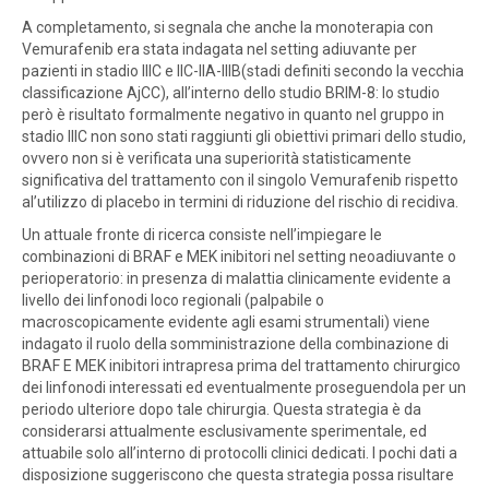
A completamento, si segnala che anche la monoterapia con
Vemurafenib era stata indagata nel setting adiuvante per
pazienti in stadio IIIC e IIC-IIA-IIIB(stadi definiti secondo la vecchia
classificazione AjCC), all’interno dello studio BRIM-8: lo studio
però è risultato formalmente negativo in quanto nel gruppo in
stadio IIIC non sono stati raggiunti gli obiettivi primari dello studio,
ovvero non si è verificata una superiorità statisticamente
significativa del trattamento con il singolo Vemurafenib rispetto
al’utilizzo di placebo in termini di riduzione del rischio di recidiva.
Un attuale fronte di ricerca consiste nell’impiegare le
combinazioni di BRAF e MEK inibitori nel setting neoadiuvante o
perioperatorio: in presenza di malattia clinicamente evidente a
livello dei linfonodi loco regionali (palpabile o
macroscopicamente evidente agli esami strumentali) viene
indagato il ruolo della somministrazione della combinazione di
BRAF E MEK inibitori intrapresa prima del trattamento chirurgico
dei linfonodi interessati ed eventualmente proseguendola per un
periodo ulteriore dopo tale chirurgia. Questa strategia è da
considerarsi attualmente esclusivamente sperimentale, ed
attuabile solo all’interno di protocolli clinici dedicati. I pochi dati a
disposizione suggeriscono che questa strategia possa risultare