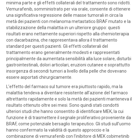
minima parte e gli effetti collaterali del trattamento sono ridotti.
Vemurafenib, somministrato per via orale, consente di ottenere
una significativa regressione delle masse tumorali in circa la
metà dei pazienti con melanoma metastatico BRAF mutato e la
stabilizzazione della malattia in un ulteriore gruppo: questi
risultati erano nettamente superiori rispetto alla chemioterapia
con dacarbazina, che rappresentava allora il trattamento
standard per questi pazienti. Gli effetti collaterali del
trattamento erano generalmente modesti e rappresentati
principalmente da aumentata sensibilità alla luce solare, disturbi
gastrointestinali, dolori articolari, eruzioni cutanee e soprattutto
insorgenza di secondi tumori a livello della pelle che dovevano
essere asportati chirurgicamente.
L’effetto del farmaco sul tumore era piuttosto rapido, ma la
malattia tendeva a diventare resistente all’azione del farmaco
altrettanto rapidamente e solo la metà dei pazienti manteneva il
risultato ottenuto oltre sei mesi. Sono quindi stati condotti
ulteriori studi che hanno consentito di identificare MEK, la cui
funzione è di trasmettere il segnale proliferativo proveniente da
BRAF, come potenziale bersaglio terapeutico. Gli studi sull’uomo
hanno confermato la validità di questo approccio e la
combinazione di vemurafenib con l’inibitore di MEK cobimetinib