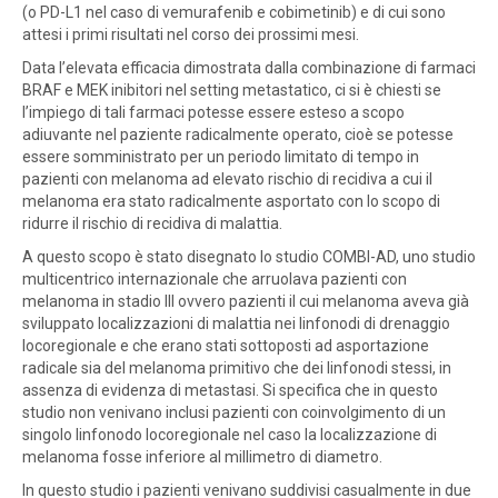
(o PD-L1 nel caso di vemurafenib e cobimetinib) e di cui sono
attesi i primi risultati nel corso dei prossimi mesi.
Data l’elevata efficacia dimostrata dalla combinazione di farmaci
BRAF e MEK inibitori nel setting metastatico, ci si è chiesti se
l’impiego di tali farmaci potesse essere esteso a scopo
adiuvante nel paziente radicalmente operato, cioè se potesse
essere somministrato per un periodo limitato di tempo in
pazienti con melanoma ad elevato rischio di recidiva a cui il
melanoma era stato radicalmente asportato con lo scopo di
ridurre il rischio di recidiva di malattia.
A questo scopo è stato disegnato lo studio COMBI-AD, uno studio
multicentrico internazionale che arruolava pazienti con
melanoma in stadio III ovvero pazienti il cui melanoma aveva già
sviluppato localizzazioni di malattia nei linfonodi di drenaggio
locoregionale e che erano stati sottoposti ad asportazione
radicale sia del melanoma primitivo che dei linfonodi stessi, in
assenza di evidenza di metastasi. Si specifica che in questo
studio non venivano inclusi pazienti con coinvolgimento di un
singolo linfonodo locoregionale nel caso la localizzazione di
melanoma fosse inferiore al millimetro di diametro.
In questo studio i pazienti venivano suddivisi casualmente in due