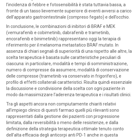
l’incidenza di febbre e fotosensibilità è stata tuttavia bassa, a
fronte di un tasso lievemente superiore di eventi avversi a carico
dell’apparato gastrointestinale (compreso fegato) e dell’occhio.
In conclusione, le combinazioni di inibitori di BRAF e MEK
(vemurafenib e cobimetinib, dabrafenib e trametinib,
encorafenib e binimetinib) rappresentano oggi la terapia di
riferimento per il melanoma metastatico BRAF mutato. In
assenza di chiari segnali di superiorità di una rispetto alle altre, la
scelta terapeutica è basata sulle caratteristiche peculiari di
ciascuna: in particolare, modalità e tempi di somministrazione,
numero di compresse da assumere, modalità di conservazione
delle compresse (trametinib va conservato in frigorifero), e
profilo di effetti collaterali caratteristici. Risulta quindi essenziale
la discussione e condivisione della scelta con ogni paziente in
modo da massimizzare l’aderenza terapeutica e i risultati clinici.
Tra gli aspetti ancora non compiutamente chiariti relativi
all’impiego clinico di questi farmaci quelli più rilevanti sono
rappresentati dalla gestione dei pazienti con progressione
limitata, dalla reversibilità o meno delle resistenze, e dalla
definizione della strategia terapeutica ottimale tenuto conto
dell’alta efficacia degli anticorpi anti PD-1 anche in questa