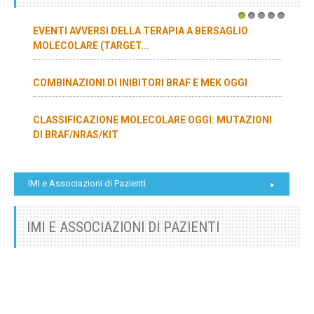
1
2
3
4
5
EVENTI AVVERSI DELLA TERAPIA A BERSAGLIO
MOLECOLARE (TARGET...
COMBINAZIONI DI INIBITORI BRAF E MEK OGGI
CLASSIFICAZIONE MOLECOLARE OGGI: MUTAZIONI
DI BRAF/NRAS/KIT
IMI e Associazioni di Pazienti
IMI E ASSOCIAZIONI DI PAZIENTI