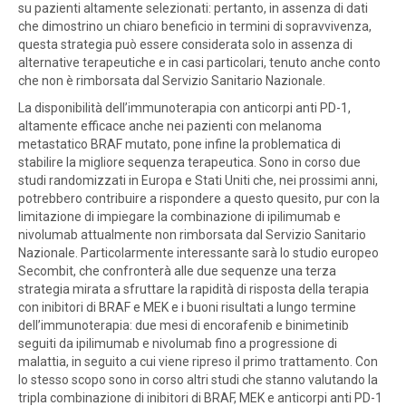
su pazienti altamente selezionati: pertanto, in assenza di dati
che dimostrino un chiaro beneficio in termini di sopravvivenza,
questa strategia può essere considerata solo in assenza di
alternative terapeutiche e in casi particolari, tenuto anche conto
che non è rimborsata dal Servizio Sanitario Nazionale.
La disponibilità dell’immunoterapia con anticorpi anti PD-1,
altamente efficace anche nei pazienti con melanoma
metastatico BRAF mutato, pone infine la problematica di
stabilire la migliore sequenza terapeutica. Sono in corso due
studi randomizzati in Europa e Stati Uniti che, nei prossimi anni,
potrebbero contribuire a rispondere a questo quesito, pur con la
limitazione di impiegare la combinazione di ipilimumab e
nivolumab attualmente non rimborsata dal Servizio Sanitario
Nazionale. Particolarmente interessante sarà lo studio europeo
Secombit, che confronterà alle due sequenze una terza
strategia mirata a sfruttare la rapidità di risposta della terapia
con inibitori di BRAF e MEK e i buoni risultati a lungo termine
dell’immunoterapia: due mesi di encorafenib e binimetinib
seguiti da ipilimumab e nivolumab fino a progressione di
malattia, in seguito a cui viene ripreso il primo trattamento. Con
lo stesso scopo sono in corso altri studi che stanno valutando la
tripla combinazione di inibitori di BRAF, MEK e anticorpi anti PD-1