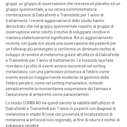
gruppi: un gruppo di osservazione che riceveva un placebo ed un
gruppo sperimentale, a cui veniva somministrata la
combinazione di Dabrafenib e Trametinib per 1 anno di
trattamento. I recenti aggiornamenti dello studio hanno
dimostrato che nel gruppo sperimentale rispetto al gruppo di
osservazione viene ridotto il rischio di sviluppare recidive in
maniera statisticamente significativa. Ad un aggiornamento
recente, nel quale si è avuta una osservazione dei pazienti per
un followup più prolungato si conferma un diminuito rischio di
sviluppo di recidive di melanoma grazie all’utilizzo di Dabrafenib
e Trametinib per 1 anno di trattamento. Le tossicità riportate
ricordano il profilo di eventi avversi riscontrati nel setting
metastatico, con una particolare presenza di febbre come
evento avverso maggiormente incidente; la gestione della
febbre peraltro, come nel setting metastatico, richiede
semplicemente la momentanea sospensione dei farmaci e
l’assunzione di antipiretici come paracetamolo.
Lo studio COMBI AD ha quindi sancito la validità dell’utilizzo di
Dabrafenib e Trametinib per 1 anno in pazienti con diagnosi di
melanoma in stadio III (cioè con presenza di localizzazioni di
melanoma ai linfonodi loco regionali), al fine di ridurre il rischio di
sviluppare recidive.