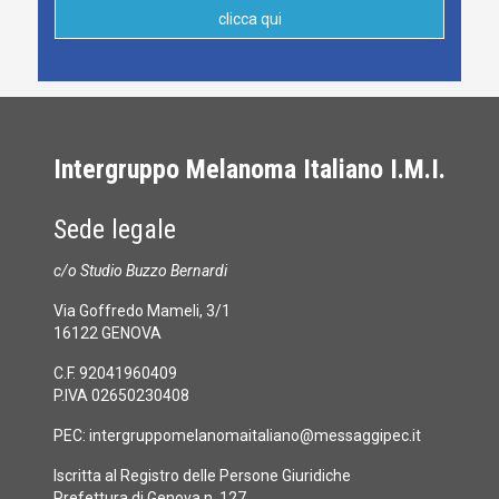
clicca qui
Intergruppo Melanoma Italiano I.M.I.
Sede legale
c/o Studio Buzzo Bernardi
Via Goffredo Mameli, 3/1
16122 GENOVA
C.F. 92041960409
P.IVA 02650230408
PEC:
intergruppomelanomaitaliano@messaggipec.it
Iscritta al Registro delle Persone Giuridiche
Prefettura di Genova n. 127