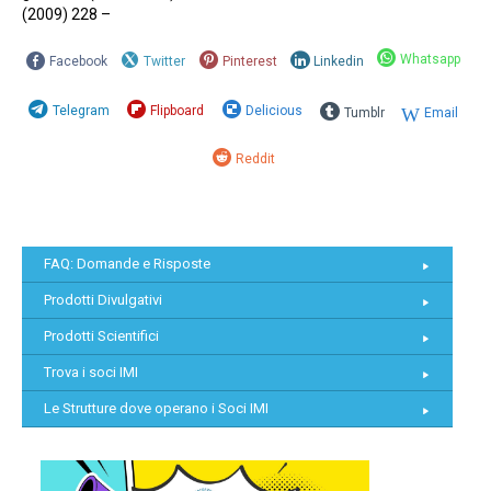
(2009) 228 –
Whatsapp
Facebook
Twitter
Pinterest
Linkedin
Telegram
Flipboard
Delicious
Tumblr
Email
Reddit
FAQ: Domande e Risposte
Prodotti Divulgativi
Prodotti Scientifici
Trova i soci IMI
Le Strutture dove operano i Soci IMI