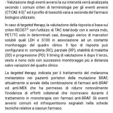
- Valutazione degli eventi avversi la cui intensità verrà analizzata
secondo i comuni criteri di terminologia per gli eventi avversi
1
(CTCAE 4.0)
ed il profilo di tossicità varia a seconda del farmaco
biologico utilizzato.
In caso di
targeted therapy
, la valutazione della risposta si basa sui
2
criteri RECIST
con l’utilizzo di TAC
total body
con e senza mdc,
PET/TC solo in determinati casi, dosaggio sierico di marcatori
solubili quali LDH e S100 in associazione ad un costante
monitoraggio del quadro clinico. Il tipo di risposta può
configurarsi in: completa (RC), parziale (RP), stabilità di malattia
(SD) e progressione (PD). Il timing di valutazione è dopo il terzo,
sesto e nono ciclo con successivo monitoraggio più a distanza
salvo variazioni del quadro clinico.
La
targeted therapy
, indicata per il trattamento del melanoma
metastatico nei pazienti portatori della mutazione BRAF,
attualmente si avvale della combinazione di farmaci anti-BRAF
ed anti-MEK che ha permesso di ridurre notevolmente
l’incidenza di effetti collaterali che ricorrevano durante il
trattamento in monoterapia con farmaci anti-BRAF. Gli eventi
avversi comuni ed infrequentisono segnalati nella schede
tecniche relative a ciascun farmaco.