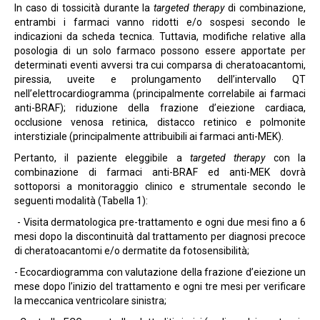
In caso di tossicità durante la
targeted therapy
di combinazione,
entrambi i farmaci vanno ridotti e/o sospesi secondo le
indicazioni da scheda tecnica. Tuttavia, modifiche relative alla
posologia di un solo farmaco possono essere apportate per
determinati eventi avversi tra cui comparsa di cheratoacantomi,
piressia, uveite e prolungamento dell’intervallo QT
nell’elettrocardiogramma (principalmente correlabile ai farmaci
anti-BRAF); riduzione della frazione d’eiezione cardiaca,
occlusione venosa retinica, distacco retinico e polmonite
interstiziale (principalmente attribuibili ai farmaci anti-MEK).
Pertanto, il paziente eleggibile a
targeted therapy
con la
combinazione di farmaci anti-BRAF ed anti-MEK dovrà
sottoporsi a monitoraggio clinico e strumentale secondo le
seguenti modalità (Tabella 1):
- Visita dermatologica pre-trattamento e ogni due mesi fino a 6
mesi dopo la discontinuità dal trattamento per diagnosi precoce
di cheratoacantomi e/o dermatite da fotosensibilità;
- Ecocardiogramma con valutazione della frazione d’eiezione un
mese dopo l’inizio del trattamento e ogni tre mesi per verificare
la meccanica ventricolare sinistra;