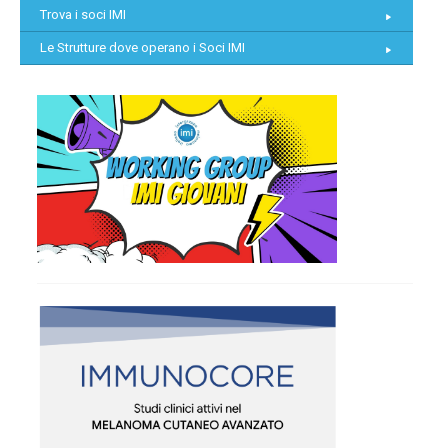
Trova i soci IMI
Le Strutture dove operano i Soci IMI