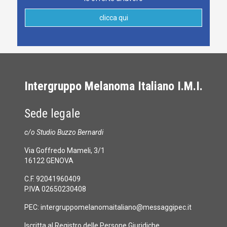
clicca qui
Intergruppo Melanoma Italiano I.M.I.
Sede legale
c/o Studio Buzzo Bernardi
Via Goffredo Mameli, 3/1
16122 GENOVA
C.F. 92041960409
P.IVA 02650230408
PEC:
intergruppomelanomaitaliano@messaggipec.it
Iscritta al Registro delle Persone Giuridiche