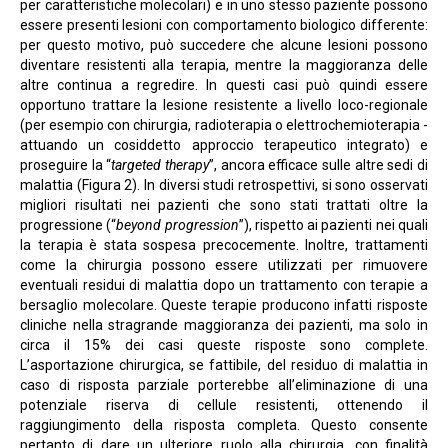
per caratteristiche molecolari) e in uno stesso paziente possono
essere presenti lesioni con comportamento biologico differente:
per questo motivo, può succedere che alcune lesioni possono
diventare resistenti alla terapia, mentre la maggioranza delle
altre continua a regredire. In questi casi può quindi essere
opportuno trattare la lesione resistente a livello loco-regionale
(per esempio con chirurgia, radioterapia o elettrochemioterapia -
attuando un cosiddetto approccio terapeutico integrato) e
proseguire la “
targeted therapy
”, ancora efficace sulle altre sedi di
malattia (Figura 2). In diversi studi retrospettivi, si sono osservati
migliori risultati nei pazienti che sono stati trattati oltre la
progressione (“
beyond progression
”), rispetto ai pazienti nei quali
la terapia è stata sospesa precocemente. Inoltre, trattamenti
come la chirurgia possono essere utilizzati per rimuovere
eventuali residui di malattia dopo un trattamento con terapie a
bersaglio molecolare. Queste terapie producono infatti risposte
cliniche nella stragrande maggioranza dei pazienti, ma solo in
circa il 15% dei casi queste risposte sono complete.
L’asportazione chirurgica, se fattibile, del residuo di malattia in
caso di risposta parziale porterebbe all’eliminazione di una
potenziale riserva di cellule resistenti, ottenendo il
raggiungimento della risposta completa. Questo consente
pertanto di dare un ulteriore ruolo alla chirurgia, con finalità