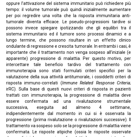
oppure l’attivazione del sistema immunitario può richiedere più
tempo: il volume tumorale può quindi inizialmente aumentare
per poi regredire una volta che la risposta immunitaria anti-
tumorale diventa efficace. Le pseudo-progressioni tardive si
possono invece spiegare ipotizzando che gli equilibri tra il
sistema immunitario ed il tumore sono processi dinamici e a
lungo termine, che possono risultare in un effetto clinico
ondulante di regressione e crescita tumorale. In entrambi i casi, è
importante che il trattamento non venga sospeso all’iniziale (e
apparente) progressione di malattia. Per questo motivo, per
intercettare tale beneficio tardivo del trattamento con
immunoterapia sono stati formulati criteri specifici per la
valutazione della sua attività antitumorale, i cosiddetti criteri di
risposta immuno-correlati (
Immune Related Response Criteria
;
irRC). Sulla base di questi nuovi criteri di risposta in pazienti
trattati con immunoterapia, la progressione di malattia deve
essere confermata ad una rivalutazione strumentale
successiva, eseguita ad almeno 4 settimane,
indipendentemente dal momento in cui si è osservata la
progressione (prima rivalutazione o rivalutazioni successive). Il
trattamento va sospeso solo se la progressione di malattia viene
confermata. Le risposte atipiche (ossia le risposte osservate