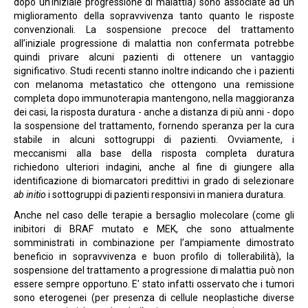
dopo un’iniziale progressione di malattia) sono associate ad un
miglioramento della sopravvivenza tanto quanto le risposte
convenzionali. La sospensione precoce del trattamento
all’iniziale progressione di malattia non confermata potrebbe
quindi privare alcuni pazienti di ottenere un vantaggio
significativo. Studi recenti stanno inoltre indicando che i pazienti
con melanoma metastatico che ottengono una remissione
completa dopo immunoterapia mantengono, nella maggioranza
dei casi, la risposta duratura - anche a distanza di più anni - dopo
la sospensione del trattamento, fornendo speranza per la cura
stabile in alcuni sottogruppi di pazienti. Ovviamente, i
meccanismi alla base della risposta completa duratura
richiedono ulteriori indagini, anche al fine di giungere alla
identificazione di biomarcatori predittivi in grado di selezionare
ab initio
i sottogruppi di pazienti responsivi in maniera duratura.
Anche nel caso delle terapie a bersaglio molecolare (come gli
inibitori di BRAF mutato e MEK, che sono attualmente
somministrati in combinazione per l’ampiamente dimostrato
beneficio in sopravvivenza e buon profilo di tollerabilità), la
sospensione del trattamento a progressione di malattia può non
essere sempre opportuno. E’ stato infatti osservato che i tumori
sono eterogenei (per presenza di cellule neoplastiche diverse