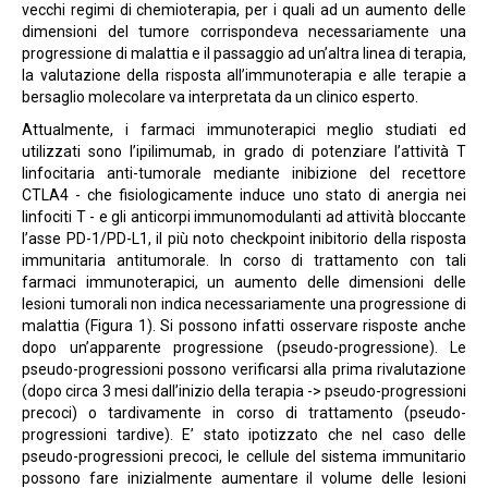
vecchi regimi di chemioterapia, per i quali ad un aumento delle
dimensioni del tumore corrispondeva necessariamente una
progressione di malattia e il passaggio ad un’altra linea di terapia,
la valutazione della risposta all’immunoterapia e alle terapie a
bersaglio molecolare va interpretata da un clinico esperto.
Attualmente, i farmaci immunoterapici meglio studiati ed
utilizzati sono l’ipilimumab, in grado di potenziare l’attività T
linfocitaria anti-tumorale mediante inibizione del recettore
CTLA4 - che fisiologicamente induce uno stato di anergia nei
linfociti T - e gli anticorpi immunomodulanti ad attività bloccante
l’asse PD-1/PD-L1, il più noto checkpoint inibitorio della risposta
immunitaria antitumorale. In corso di trattamento con tali
farmaci immunoterapici, un aumento delle dimensioni delle
lesioni tumorali non indica necessariamente una progressione di
malattia (Figura 1). Si possono infatti osservare risposte anche
dopo un’apparente progressione (pseudo-progressione). Le
pseudo-progressioni possono verificarsi alla prima rivalutazione
(dopo circa 3 mesi dall’inizio della terapia -> pseudo-progressioni
precoci) o tardivamente in corso di trattamento (pseudo-
progressioni tardive). E’ stato ipotizzato che nel caso delle
pseudo-progressioni precoci, le cellule del sistema immunitario
possono fare inizialmente aumentare il volume delle lesioni