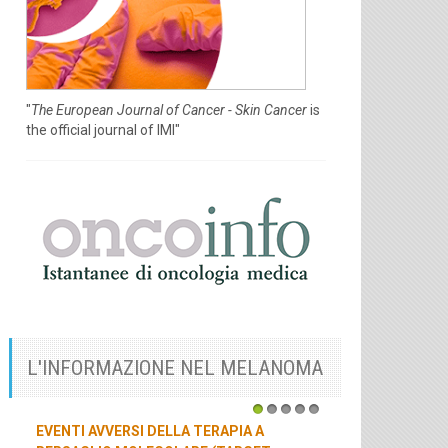
"
The European Journal of Cancer - Skin Cancer
is
the official journal of IMI"
L'INFORMAZIONE NEL MELANOMA
1
2
3
4
5
EVENTI AVVERSI DELLA TERAPIA A