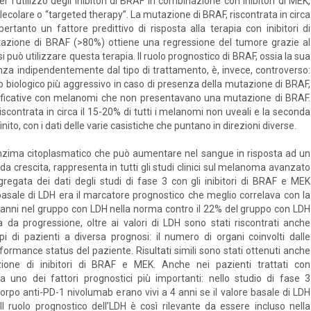
’utilizzo degli inibitori di BRAF in combinazione con inibitori di MEK,
lecolare o “targeted therapy”. La mutazione di BRAF, riscontrata in circa
ertanto un fattore predittivo di risposta alla terapia con inibitori di
azione di BRAF (>80%) ottiene una regressione del tumore grazie al
può utilizzare questa terapia. Il ruolo prognostico di BRAF, ossia la sua
za indipendentemente dal tipo di trattamento, è, invece, controverso:
biologico più aggressivo in caso di presenza della mutazione di BRAF,
gnificative con melanomi che non presentavano una mutazione di BRAF.
scontrata in circa il 15-20% di tutti i melanomi non uveali e la seconda
o, con i dati delle varie casistiche che puntano in direzioni diverse.
n enzima citoplasmatico che può aumentare nel sangue in risposta ad un
ida crescita, rappresenta in tutti gli studi clinici sul melanoma avanzato
aggregata dei dati degli studi di fase 3 con gli inibitori di BRAF e MEK
 basale di LDH era il marcatore prognostico che meglio correlava con la
 3 anni nel gruppo con LDH nella norma contro il 22% del gruppo con LDH
 da progressione, oltre ai valori di LDH sono stati riscontrati anche
pi di pazienti a diversa prognosi: il numero di organi coinvolti dalle
rformance status del paziente. Risultati simili sono stati ottenuti anche
ione di inibitori di BRAF e MEK. Anche nei pazienti trattati con
 uno dei fattori prognostici più importanti: nello studio di fase 3
corpo anti-PD-1 nivolumab erano vivi a 4 anni se il valore basale di LDH
l ruolo prognostico dell’LDH è così rilevante da essere incluso nella