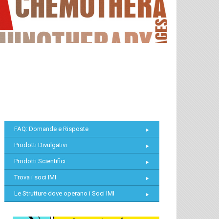
FAQ: Domande e Risposte
Prodotti Divulgativi
Prodotti Scientifici
Trova i soci IMI
Le Strutture dove operano i Soci IMI