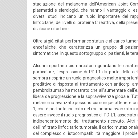
stadiazione del melanoma dell’American Joint Com
plasmatici e sierologici, che hanno il vantaggio di e
diversi studi indicano un ruolo importante del rapp
linfocitarie, dei livelli di proteina C reattiva, della pr
di alcune citochine.
Oltre ai già citati performance status e al carico tumo
encefaliche, che caratterizza un gruppo di pazie
sintomatiche. In questo sottogruppo di pazienti, le tera
Alcuni importanti biomarcatori riguardano le caratt
particolare, l’espressione di PD-L1 da parte delle ce
sembra ricoprire un ruolo prognostico molto importan
predittivo di risposta al trattamento con anticorpi an
pembrolizumab ha mostrato che all’aumentare dell’es
libera da progressione e la sopravvivenza globale. Tut
melanoma avanzato possono comunque ottenere un bene
1, che è pertanto indicato nel melanoma avanzato ind
essere invece il ruolo prognostico di PD-L1, associat
indipendentemente dal trattamento ricevuto. Altri t
dell’infiltrato linfocitario tumorale, il carico mutaziona
del complesso di istocompatibilità maggiore. I problemi