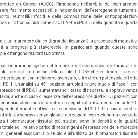
mittee on Cancer (AJCC). Rimanendo nell’ambito dei biomarcatori
ssere facilmente accessibili e indipendenti dall’eterogeneità tumorale,
orto neutrofili/linfociti e della composizione delle sottopopolazioni
esenza di fattori solubili come il sCTLA-4 e sPD-L1, della quantità e qualità
rale, un marcatore clinico di grande rilevanza è la presenza di metastasi
nti a prognosi più sfavorevole, in particolare quando queste sono
pie ottengono risultati sub ottimali.
eristiche immunologiche del tumore e del microambiente tumorale. In
llule tumorali, ma anche delle cellule T CD8+ che infiltrano il tumore,
te nei pazienti con melanoma avanzato, oltre che un potenziale effetto
ti-PD-1. Un’analisi su 451 pazienti arruolati in uno studio di fase 1 con
pressione di PD-L1 aumentavano il tasso di risposte, la sopravvivenza
tavia, anche in caso di assenza dell’espressione di PD-L1, i pazienti con
ficio clinico anche duraturo in seguito al trattamento con anti-PD-
ipendentemente dal livello di espressione di PD-L1. Più chiaro sembra
o infatti alla sopravvivenza globale dei pazienti con melanoma avanzato
ra i biomarcatori tissutali più studiati sono la densità e la qualità
le totale ed il relativo carico di neoantigeni e l’espressione delle molecole
 generali associati allo studio e all’utilizzo dei biomarcatori tissutali