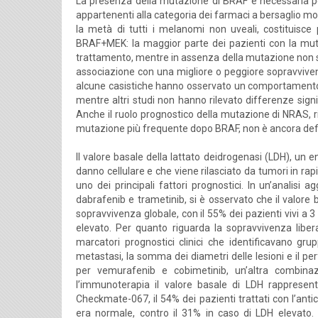
La presenza della mutazione di BRAF è necessaria per l
appartenenti alla categoria dei farmaci a bersaglio mo
la metà di tutti i melanomi non uveali, costituisce p
BRAF+MEK: la maggior parte dei pazienti con la mut
trattamento, mentre in assenza della mutazione non si 
associazione con una migliore o peggiore sopravviven
alcune casistiche hanno osservato un comportamento 
mentre altri studi non hanno rilevato differenze si
Anche il ruolo prognostico della mutazione di NRAS, ri
mutazione più frequente dopo BRAF, non è ancora definit
Il valore basale della lattato deidrogenasi (LDH), u
danno cellulare e che viene rilasciato da tumori in rap
uno dei principali fattori prognostici. In un’analisi 
dabrafenib e trametinib, si è osservato che il valore
sopravvivenza globale, con il 55% dei pazienti vivi a
elevato. Per quanto riguarda la sopravvivenza libera
marcatori prognostici clinici che identificavano grup
metastasi, la somma dei diametri delle lesioni e il pe
per vemurafenib e cobimetinib, un’altra combinaz
l’immunoterapia il valore basale di LDH rappresenta
Checkmate-067, il 54% dei pazienti trattati con l’anti
era normale, contro il 31% in caso di LDH elevato. I