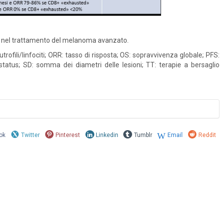
ici nel trattamento del melanoma avanzato.
rofili/linfociti; ORR: tasso di risposta; OS: sopravvivenza globale; PFS:
tatus; SD: somma dei diametri delle lesioni; TT: terapie a bersaglio
ok
Twitter
Pinterest
Linkedin
Tumblr
Email
Reddit
neutrophil-to-lymphocyte ratio (NLR) and derived NLR could predict
a treated with nivolumab.
J Immunother Cancer
2018; 6: 74.
ing predicts response to anti-PD-1 therapy in human melanoma.
J
eath-Ligand 1 Expression and Response to the Anti-Programmed
lin Oncol
2016; 34: 4102–9.
s trametinib in patients with BRAF(V600)-mutant melanoma brain