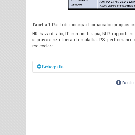
Tabella 1
. Ruolo dei principali biomarcatori prognost
HR: hazard ratio; IT: immunoterapia; NLR: rapporto neut
sopravvivenza libera da malattia; PS: performance s
molecolare
Bibliografia
Facebo
Capone M, Giannarelli D, Mallardo D,
et al.
Baseline 
overall survival in patients with advanced melanom
Daud AI, Loo K, Pauli ML,
et al.
Tumor immune profil
Clin Invest
2016; 126: 3447–52.
Daud AI, Wolchok JD, Robert C,
et al.
Programmed D
Death 1 Antibody Pembrolizumab in Melanoma.
J C
Davies MA, Saiag P, Robert C,
et al.
Dabrafenib plu