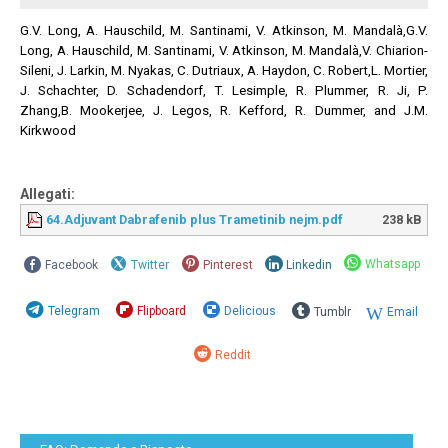
G.V. Long, A. Hauschild, M. Santinami, V. Atkinson, M. Mandalà,G.V.
Long, A. Hauschild, M. Santinami, V. Atkinson, M. Mandalà,V. Chiarion-
Sileni, J. Larkin, M. Nyakas, C. Dutriaux, A. Haydon, C. Robert,L. Mortier,
J. Schachter, D. Schadendorf, T. Lesimple, R. Plummer, R. Ji, P.
Zhang,B. Mookerjee, J. Legos, R. Kefford, R. Dummer, and J.M.
Kirkwood
Allegati:
64.Adjuvant Dabrafenib plus Trametinib nejm.pdf
238 kB
Whatsapp
Facebook
Twitter
Pinterest
Linkedin
Telegram
Flipboard
Delicious
Tumblr
Email
Reddit