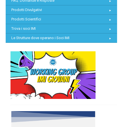
FAQ: Domande e Risposte
Prodotti Divulgativi
Prodotti Scientifici
Trova i soci IMI
Le Strutture dove operano i Soci IMI