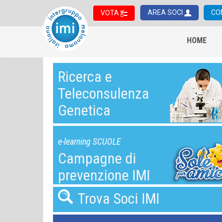
AREA SOCI
CO
VOTA
HOME
Ricerca e
Teleconsulenza
Genetica
e-learning SCUOLE
Campagne di
prevenzione IMI
Trova Soci IMI