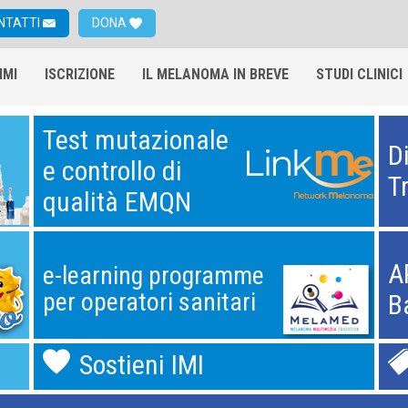
NTATTI
DONA
IMI
ISCRIZIONE
IL MELANOMA IN BREVE
STUDI CLINICI
Test mutazionale
D
e controllo di
T
qualità EMQN
A
e-learning programme
per operatori sanitari
B
Sostieni IMI