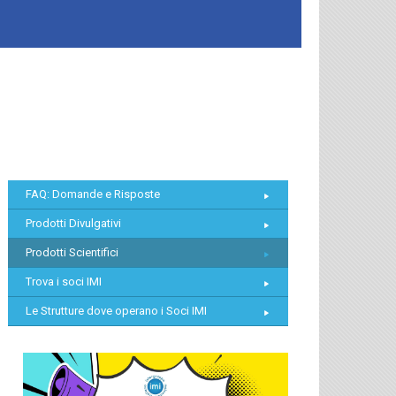
FAQ: Domande e Risposte
Prodotti Divulgativi
Prodotti Scientifici
Trova i soci IMI
Le Strutture dove operano i Soci IMI