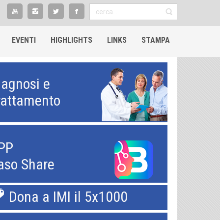
EVENTI
HIGHLIGHTS​
LINKS
STAMPA
iagnosi e
rattamento
PP
aso Share
Dona a IMI il 5x1000