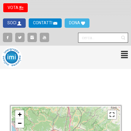
VOTA
SOCI
CONTATTI
DONA
+
−