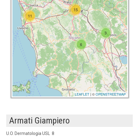
15
11
3
6
LEAFLET
| ©
OPENSTREETMAP
Armati Giampiero
U.O. Dermatologia USL 8