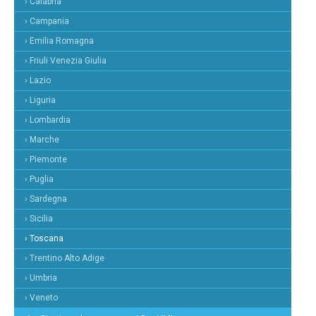
› Calabria
› Campania
› Emilia Romagna
› Friuli Venezia Giulia
› Lazio
› Liguria
› Lombardia
› Marche
› Piemonte
› Puglia
› Sardegna
› Sicilia
› Toscana
› Trentino Alto Adige
› Umbria
› Veneto